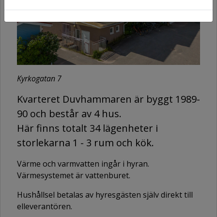
Kyrkogatan 7
Kvarteret Duvhammaren är byggt 1989-
90 och består av 4 hus.
Här finns totalt 34 lägenheter i
storlekarna 1 - 3 rum och kök.
Värme och varmvatten ingår i hyran.
Värmesystemet är vattenburet.
Hushållsel betalas av hyresgästen själv direkt till
elleverantören.