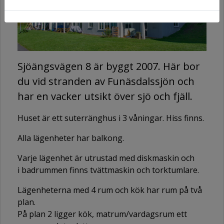
Sjöängsvägen 8 är byggt 2007. Här bor
du vid stranden av Funäsdalssjön och
har en vacker utsikt över sjö och fjäll.
Huset är ett suterränghus i 3 våningar. Hiss finns.
Alla lägenheter har balkong.
Varje lägenhet är utrustad med diskmaskin och
i badrummen finns tvättmaskin och torktumlare.
Lägenheterna med 4 rum och kök har rum på två
plan.
På plan 2 ligger kök, matrum/vardagsrum ett