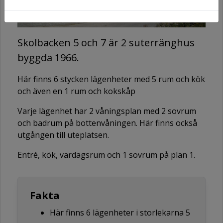
Skolbacken 5 och 7 är 2 suterränghus
byggda 1966.
Här finns 6 stycken lägenheter med 5 rum och kök
och även en 1 rum och kokskåp
Varje lägenhet har 2 våningsplan med 2 sovrum
och badrum på bottenvåningen. Här finns också
utgången till uteplatsen.
Entré, kök, vardagsrum och 1 sovrum på plan 1.
Fakta
Här finns 6 lägenheter i storlekarna 5