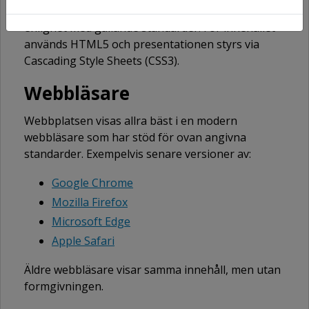
Vi har strävat efter att bygga webbplatsen i
enlighet med gällande standarder. För innehållet
används HTML5 och presentationen styrs via
Cascading Style Sheets (CSS3).
Webbläsare
Webbplatsen visas allra bäst i en modern
webbläsare som har stöd för ovan angivna
standarder. Exempelvis senare versioner av:
Google Chrome
Mozilla Firefox
Microsoft Edge
Apple Safari
Äldre webbläsare visar samma innehåll, men utan
formgivningen.