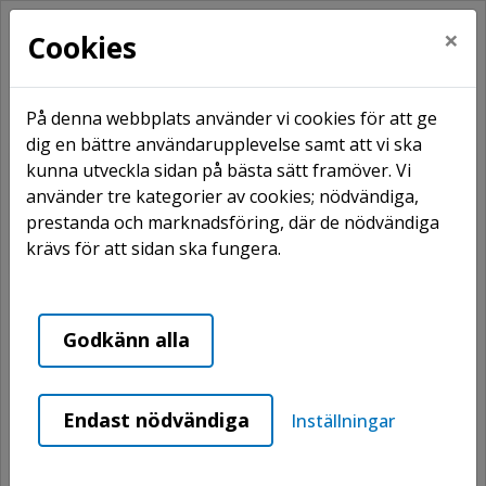
×
Cookies
På denna webbplats använder vi cookies för att ge
dig en bättre användarupplevelse samt att vi ska
kunna utveckla sidan på bästa sätt framöver. Vi
Hem
Om webbplatsen
använder tre kategorier av cookies; nödvändiga,
Om webbplatsen
prestanda och marknadsföring, där de nödvändiga
krävs för att sidan ska fungera.
Om webbplatsen
Godkänn alla
Vår strävan är att webbplatsens innehåll ska vara
korrekt, tillgängligt och användbart för så många
som möjligt.
Endast nödvändiga
Inställningar
Standarder