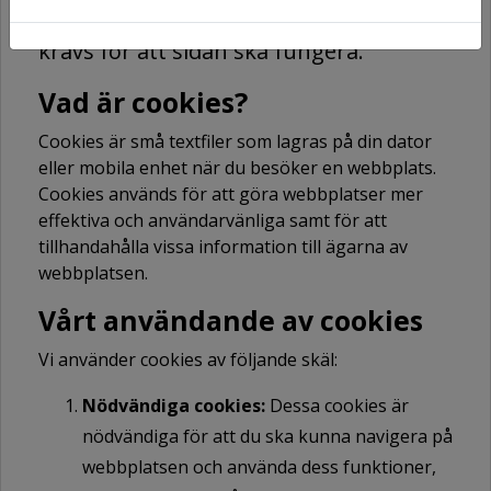
marknadsföring, där de nödvändiga
krävs för att sidan ska fungera.
Vad är cookies?
Cookies är små textfiler som lagras på din dator
eller mobila enhet när du besöker en webbplats.
Cookies används för att göra webbplatser mer
effektiva och användarvänliga samt för att
tillhandahålla vissa information till ägarna av
webbplatsen.
Vårt användande av cookies
Vi använder cookies av följande skäl:
Nödvändiga cookies:
Dessa cookies är
nödvändiga för att du ska kunna navigera på
webbplatsen och använda dess funktioner,