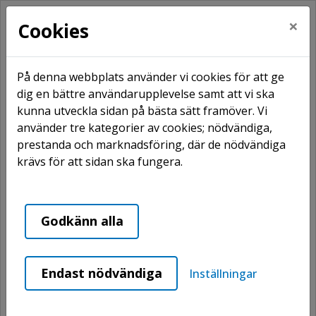
×
Cookies
På denna webbplats använder vi cookies för att ge
dig en bättre användarupplevelse samt att vi ska
kunna utveckla sidan på bästa sätt framöver. Vi
Hem
Cookies
använder tre kategorier av cookies; nödvändiga,
Cookies
prestanda och marknadsföring, där de nödvändiga
krävs för att sidan ska fungera.
På denna webbplats använder vi
cookies för att ge dig en bättre
Godkänn alla
användarupplevelse samt att vi ska
kunna utveckla sidan på bästa sätt
Endast nödvändiga
Inställningar
framöver. Vi använder tre kategorier av
cookies; nödvändiga, prestanda och