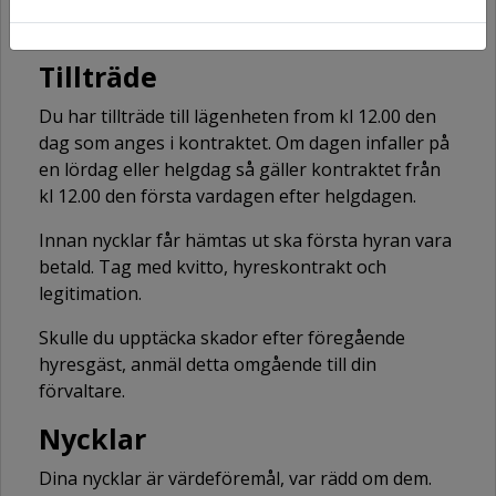
Undrar du över något så kontakta oss gärna.
Tillträde
Du har tillträde till lägenheten from kl 12.00 den
dag som anges i kontraktet. Om dagen infaller på
en lördag eller helgdag så gäller kontraktet från
kl 12.00 den första vardagen efter helgdagen.
Innan nycklar får hämtas ut ska första hyran vara
betald. Tag med kvitto, hyreskontrakt och
legitimation.
Skulle du upptäcka skador efter föregående
hyresgäst, anmäl detta omgående till din
förvaltare.
Nycklar
Dina nycklar är värdeföremål, var rädd om dem.