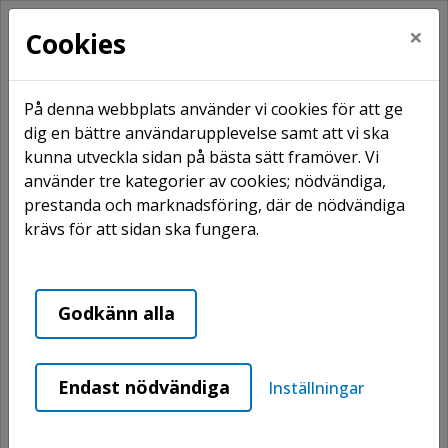
×
Cookies
På denna webbplats använder vi cookies för att ge
dig en bättre användarupplevelse samt att vi ska
kunna utveckla sidan på bästa sätt framöver. Vi
Hem
Hyresgästssidor
Inflyttning
använder tre kategorier av cookies; nödvändiga,
Inflyttning
prestanda och marknadsföring, där de nödvändiga
krävs för att sidan ska fungera.
Välkommen som hyresgäst
Godkänn alla
hos Härjegårdar.
När du är nyinflyttad finns det många
Endast nödvändiga
Inställningar
frågor och saker att komma ihåg. Här
kommer några punkter att ta del av.